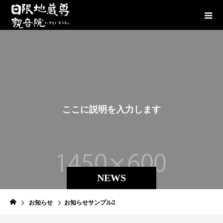
こ
こ
に
説
明
を
入
力
し
ま
す
。
NEWS
お知らせ
お知らせサンプル2